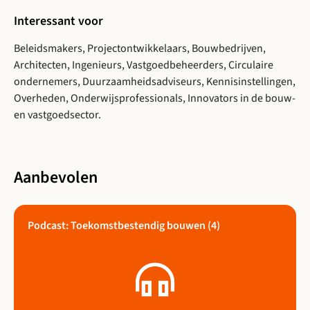
Interessant voor
Beleidsmakers, Projectontwikkelaars, Bouwbedrijven,
Architecten, Ingenieurs, Vastgoedbeheerders, Circulaire
ondernemers, Duurzaamheidsadviseurs, Kennisinstellingen,
Overheden, Onderwijsprofessionals, Innovators in de bouw-
en vastgoedsector.
Aanbevolen
Podcast: Toekomstbestendig bouwen (4)
Lees meer over Podcast: Toekomstbestendig bouwen (4)