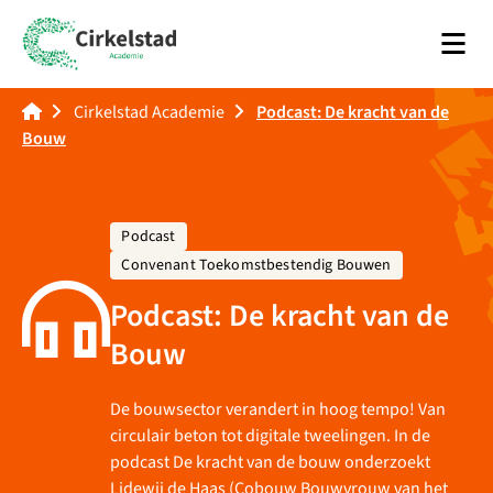
Men
Academie Cirkelstad
Cirkelstad Academie
Podcast: De kracht van de
Bouw
Podcast
Convenant Toekomstbestendig Bouwen
Podcast: De kracht van de
Bouw
De bouwsector verandert in hoog tempo! Van
circulair beton tot digitale tweelingen. In de
podcast De kracht van de bouw onderzoekt
Lidewij de Haas (Cobouw Bouwvrouw van het