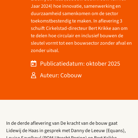
Jaar 2024) hoe innovatie, samenwerking en
duurzaamheid samenkomen om de sector
toekomstbestendig te maken. In aflevering 3
schuift Cirkelstad-directeur Bert Krikke aan om
te delen hoe circulair en inclusief bouwen de
sleutel vormt tot een bouwsector zonder afval en
zonder uitval.
Publicatiedatum: oktober 2025
Auteur: Cobouw
In de derde aflevering van De kracht van de bouw gaat
Lidewij de Haas in gesprek met Danny de Leeuw (Equans),
Louise Savelkoul (ROM Utrecht Region) en Bert Krikke