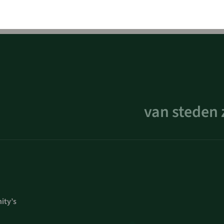
van steden 
ty’s