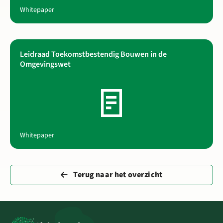
Whitepaper
Leidraad Toekomstbestendig Bouwen in de
Lees meer over Leidraad Toekomstbestendig Bouwen in de
Omgevingswet
Whitepaper
Terug naar het overzicht