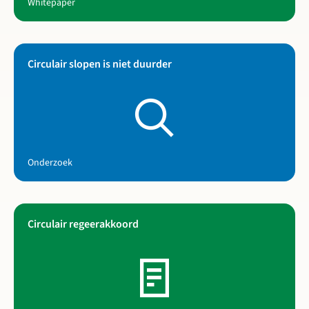
Whitepaper
Circulair slopen is niet duurder
Lees meer over Circulair slopen is niet duurder
Onderzoek
Circulair regeerakkoord
Lees meer over Circulair regeerakkoord