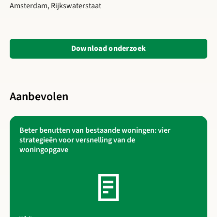
Amsterdam, Rijkswaterstaat
Opent in een nieuwe
Download onderzoek
Aanbevolen
Beter benutten van bestaande woningen: vier
Lees meer over Beter benutten van bestaande woningen: vier
strategieën voor versnelling van de
woningopgave